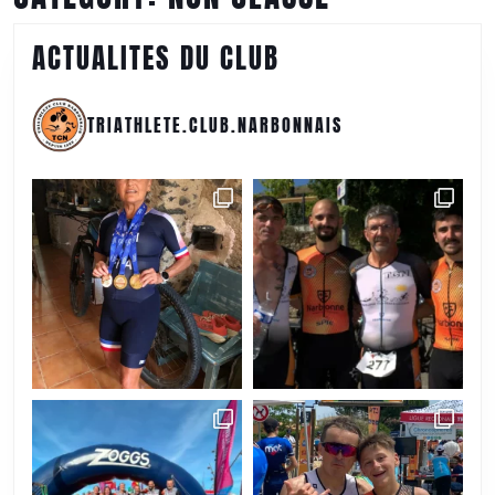
ACTUALITES
ACTUALITES DU CLUB
DU
CLUB
TRIATHLETE.CLUB.NARBONNAIS