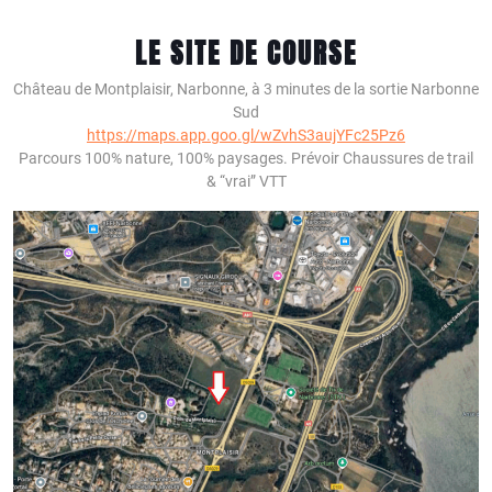
LE SITE DE COURSE
Château de Montplaisir, Narbonne, à 3 minutes de la sortie Narbonne
Sud
https://maps.app.goo.gl/wZvhS3aujYFc25Pz6
Parcours 100% nature, 100% paysages. Prévoir Chaussures de trail
& “vrai” VTT